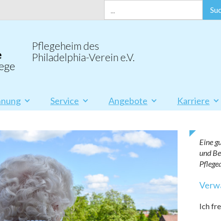
Pflegeheim des
Philadelphia-Verein e.V.
nung
Service
Angebote
Karriere
Eine g
und Be
Pflegeq
Verw
Ich fr