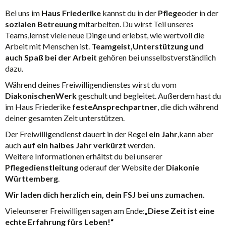
Bei uns im
Haus Friederike
kannst du in der
Pflege
oder in der
sozialen Betreuung
mitarbeiten. Du wirst Teil unseres
Teams,lernst viele neue Dinge und erlebst, wie wertvoll die
Arbeit mit Menschen ist.
Teamgeist,Unterstützung und
auch Spaß bei der Arbeit
gehören bei unsselbstverständlich
dazu.
Während deines Freiwilligendienstes wirst du vom
DiakonischenWerk
geschult und begleitet. Außerdem hast du
im Haus Friederike
festeAnsprechpartner
, die dich während
deiner gesamten Zeit unterstützen.
Der Freiwilligendienst dauert in der Regel
ein Jahr
,kann aber
auch
auf ein halbes Jahr verkürzt
werden.
Weitere Informationen erhältst du bei unserer
Pflegedienstleitung
oderauf der Website der
Diakonie
Württemberg
.
Wir laden dich herzlich ein, dein FSJ bei uns zumachen.
Vieleunserer Freiwilligen sagen am Ende:
„Diese Zeit ist eine
echte Erfahrung fürs Leben!“